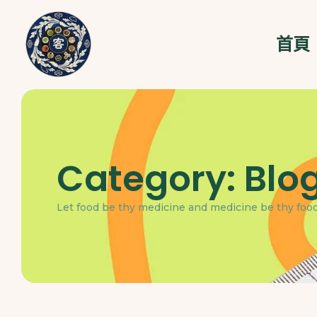
首頁
Category:
Blo
Let food be thy medicine and medicine be thy food