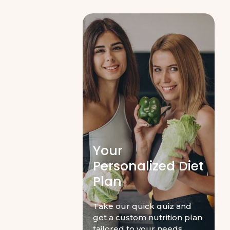
Your
Personalized Diet
Plan
Take our quick quiz and
get a custom nutrition plan
tailored to your needs.